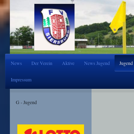
News
Der Verein
Aktive
News Jugend
Jugend
Impressum
G - Jugend
Unser